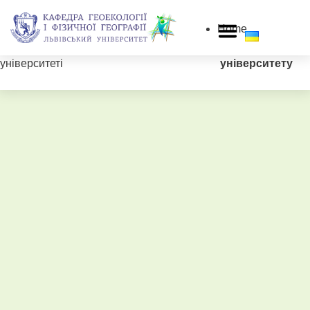
Home
2026 © Геоекологія у Львівському
Портал
університеті
університету